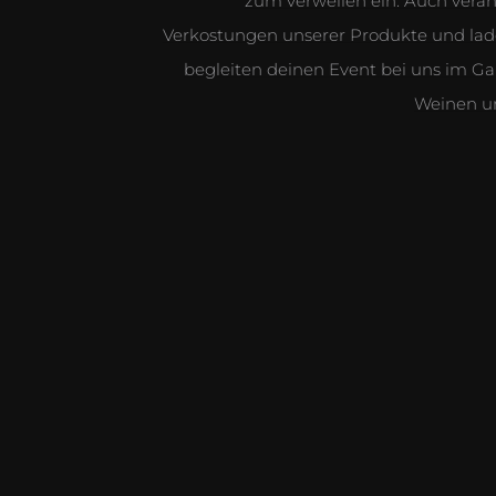
zum verweilen ein. Auch veran
Verkostungen unserer Produkte und lade
begleiten deinen Event bei uns im G
Weinen u