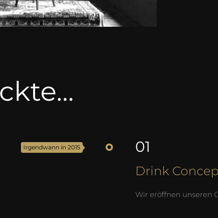
ckte...
01
Irgendwann in 2015
Drink Concep
Wir eröffnen unseren 