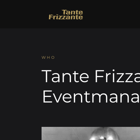
WHO
Tante Frizz
Eventman