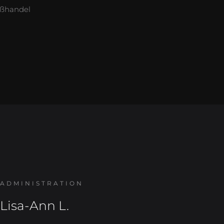
oßhandel
ADMINISTRATION
Lisa-Ann L.