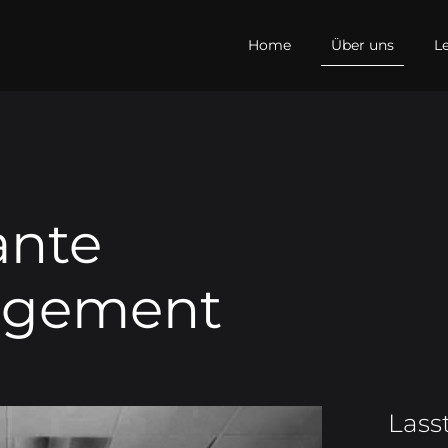
Home
Über uns
L
ante
agement
Lasst