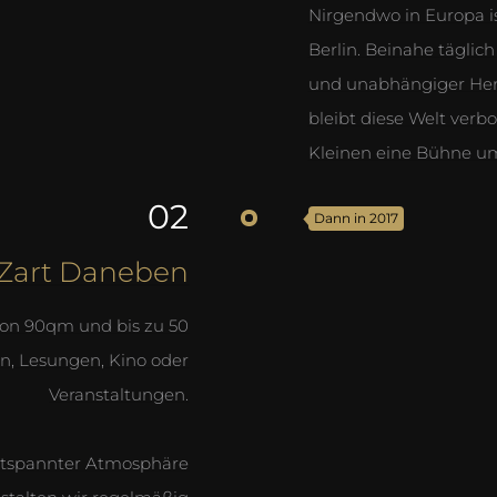
Nirgendwo in Europa ist
Berlin. Beinahe täglic
und unabhängiger Hers
bleibt diese Welt verb
Kleinen eine Bühne um
02
Dann in 2017
Zart Daneben
von 90qm und bis zu 50
en, Lesungen, Kino oder
Veranstaltungen.
entspannter Atmosphäre