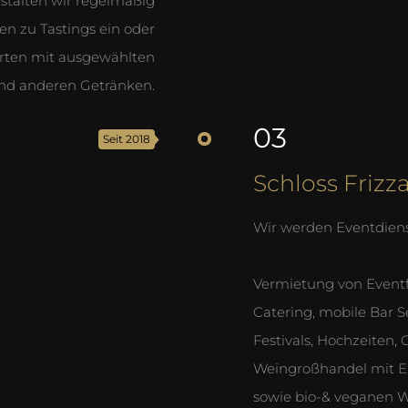
stalten wir regelmäßig
n zu Tastings ein oder
arten mit ausgewählten
nd anderen Getränken.
03
Seit 2018
Schloss Frizz
Wir werden Eventdienst
Vermietung von Eventf
Catering, mobile Bar S
Festivals, Hochzeiten,
Weingroßhandel mit E
sowie bio-& veganen We