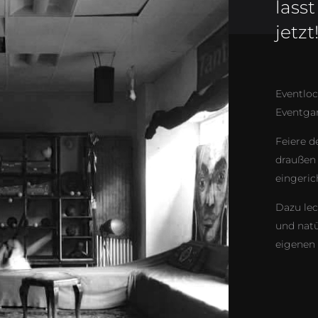
lass
jetzt
Eventloc
Eventgar
Feiere d
draußen 
eingeric
Dazu lec
und nat
eigenen